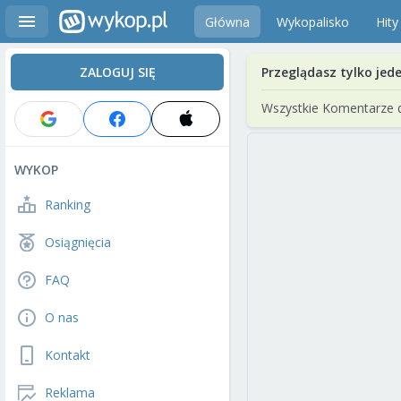
Główna
Wykopalisko
Hity
ZALOGUJ SIĘ
Przeglądasz tylko jed
Wszystkie Komentarze 
WYKOP
Ranking
Osiągnięcia
FAQ
O nas
Kontakt
Reklama