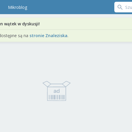
Mikroblog
en wątek w dyskusji!
dostępne są na
stronie Znaleziska
.