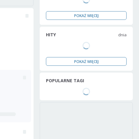
POKAŻ WIĘCEJ
HITY
dnia
POKAŻ WIĘCEJ
POPULARNE TAGI