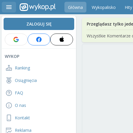
Główna
Wykopalisko
Hity
ZALOGUJ SIĘ
Przeglądasz tylko jed
Wszystkie Komentarze 
WYKOP
Ranking
Osiągnięcia
FAQ
O nas
Kontakt
Reklama