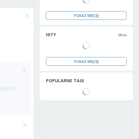
POKAŻ WIĘCEJ
HITY
dnia
POKAŻ WIĘCEJ
POPULARNE TAGI