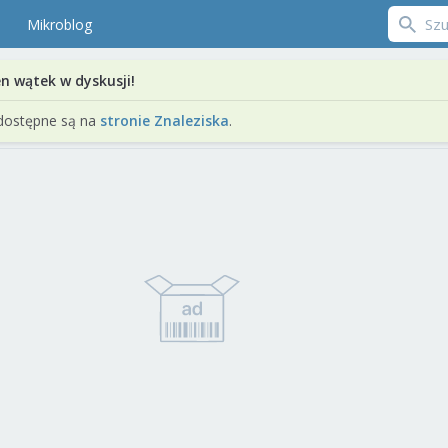
Mikroblog
en wątek w dyskusji!
dostępne są na
stronie Znaleziska
.