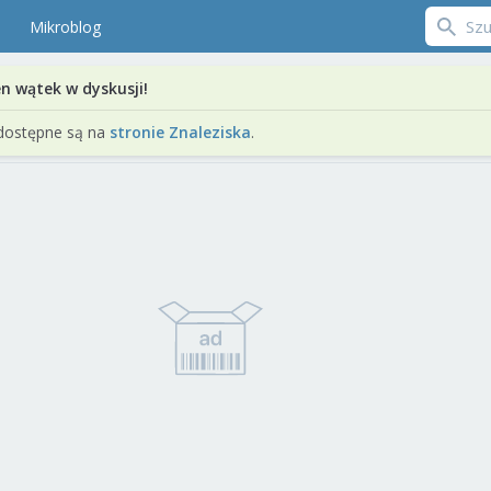
Mikroblog
en wątek w dyskusji!
dostępne są na
stronie Znaleziska
.