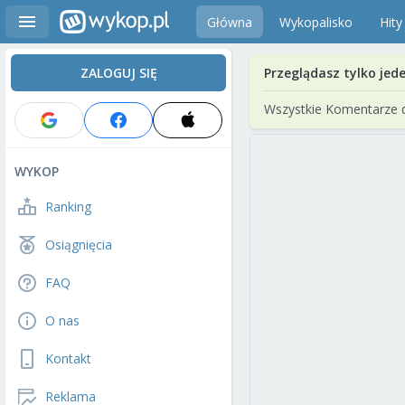
Główna
Wykopalisko
Hity
ZALOGUJ SIĘ
Przeglądasz tylko jed
Wszystkie Komentarze 
WYKOP
Ranking
Osiągnięcia
FAQ
O nas
Kontakt
Reklama