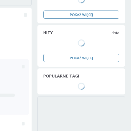
POKAŻ WIĘCEJ
HITY
dnia
POKAŻ WIĘCEJ
POPULARNE TAGI