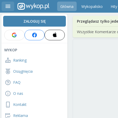
Główna
Wykopalisko
Hity
ZALOGUJ SIĘ
Przeglądasz tylko jed
Wszystkie Komentarze 
WYKOP
Ranking
Osiągnięcia
FAQ
O nas
Kontakt
Reklama