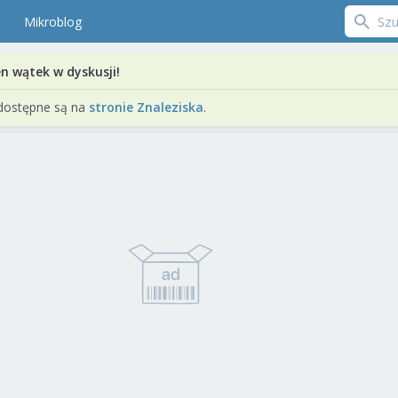
Mikroblog
en wątek w dyskusji!
dostępne są na
stronie Znaleziska
.