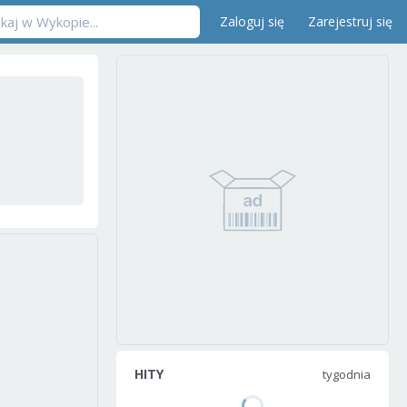
Zaloguj się
Zarejestruj się
HITY
tygodnia