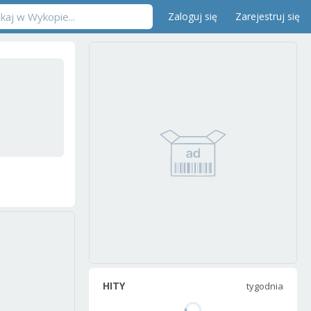
Zaloguj się
Zarejestruj się
HITY
tygodnia