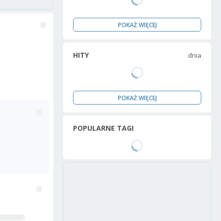
POKAŻ WIĘCEJ
HITY
dnia
POKAŻ WIĘCEJ
POPULARNE TAGI