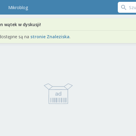
Mikroblog
en wątek w dyskusji!
dostępne są na
stronie Znaleziska
.