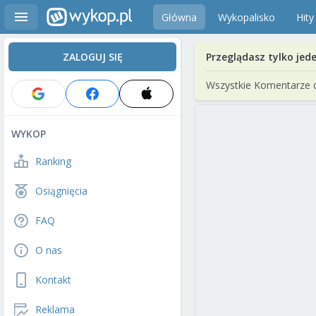
Główna
Wykopalisko
Hity
ZALOGUJ SIĘ
Przeglądasz tylko jed
Wszystkie Komentarze 
WYKOP
Ranking
Osiągnięcia
FAQ
O nas
Kontakt
Reklama