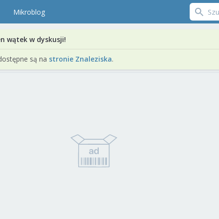
Mikroblog
en wątek w dyskusji!
dostępne są na
stronie Znaleziska
.