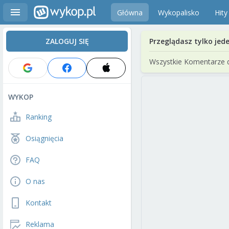
Główna
Wykopalisko
Hity
ZALOGUJ SIĘ
Przeglądasz tylko jed
Wszystkie Komentarze 
WYKOP
Ranking
Osiągnięcia
FAQ
O nas
Kontakt
Reklama