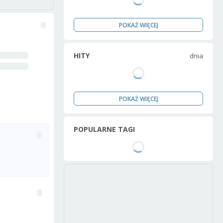
POKAŻ WIĘCEJ
HITY
dnia
POKAŻ WIĘCEJ
POPULARNE TAGI