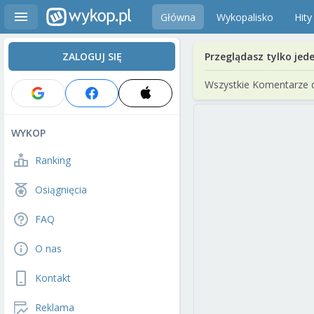
Główna
Wykopalisko
Hity
ZALOGUJ SIĘ
Przeglądasz tylko jed
Wszystkie Komentarze 
WYKOP
Ranking
Osiągnięcia
FAQ
O nas
Kontakt
Reklama