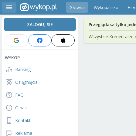
Główna
Wykopalisko
Hity
ZALOGUJ SIĘ
Przeglądasz tylko jed
Wszystkie Komentarze 
WYKOP
Ranking
Osiągnięcia
FAQ
O nas
Kontakt
Reklama