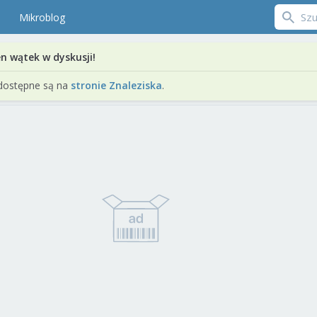
Mikroblog
en wątek w dyskusji!
dostępne są na
stronie Znaleziska
.