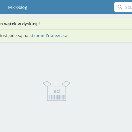
Mikroblog
en wątek w dyskusji!
dostępne są na
stronie Znaleziska
.