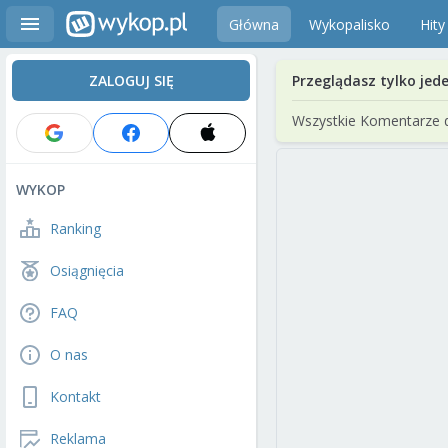
Główna
Wykopalisko
Hity
ZALOGUJ SIĘ
Przeglądasz tylko jed
Wszystkie Komentarze 
WYKOP
Ranking
Osiągnięcia
FAQ
O nas
Kontakt
Reklama