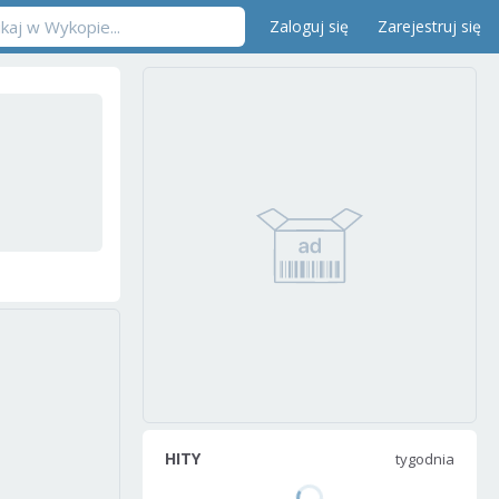
Zaloguj się
Zarejestruj się
HITY
tygodnia