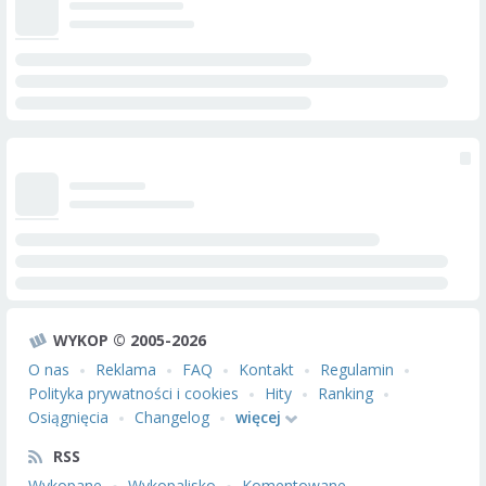
WYKOP © 2005-2026
O nas
Reklama
FAQ
Kontakt
Regulamin
Polityka prywatności i cookies
Hity
Ranking
Osiągnięcia
Changelog
więcej
RSS
Wykopane
Wykopalisko
Komentowane