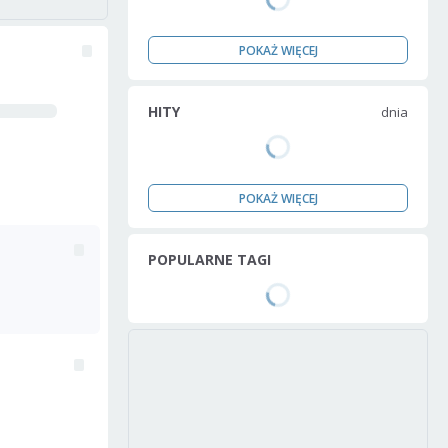
POKAŻ WIĘCEJ
HITY
dnia
POKAŻ WIĘCEJ
POPULARNE TAGI