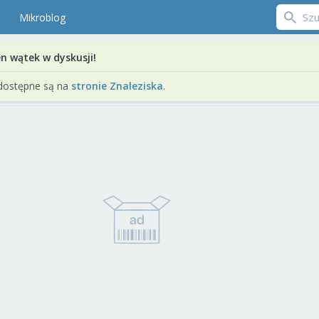
Mikroblog
en wątek w dyskusji!
dostępne są na
stronie Znaleziska
.