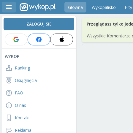
Główna
Wykopalisko
Hity
ZALOGUJ SIĘ
Przeglądasz tylko jed
Wszystkie Komentarze 
WYKOP
Ranking
Osiągnięcia
FAQ
O nas
Kontakt
Reklama