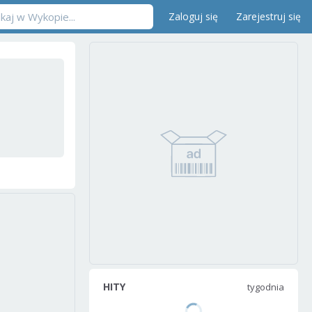
Zaloguj się
Zarejestruj się
HITY
tygodnia