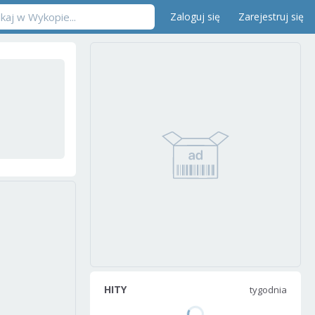
Zaloguj się
Zarejestruj się
HITY
tygodnia