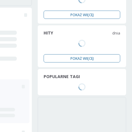
POKAŻ WIĘCEJ
HITY
dnia
POKAŻ WIĘCEJ
POPULARNE TAGI