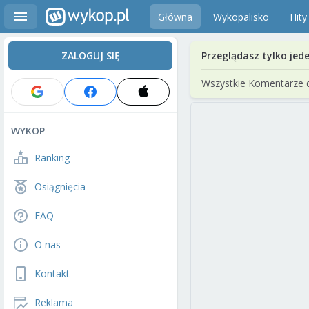
Główna
Wykopalisko
Hity
ZALOGUJ SIĘ
Przeglądasz tylko jed
Wszystkie Komentarze 
WYKOP
Ranking
Osiągnięcia
FAQ
O nas
Kontakt
Reklama