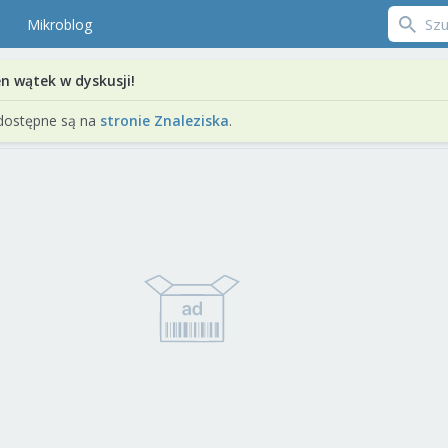
Mikroblog
en wątek w dyskusji!
dostępne są na
stronie Znaleziska
.