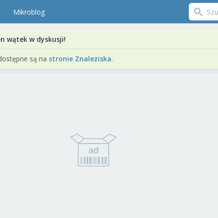
Mikroblog
en wątek w dyskusji!
dostępne są na
stronie Znaleziska
.