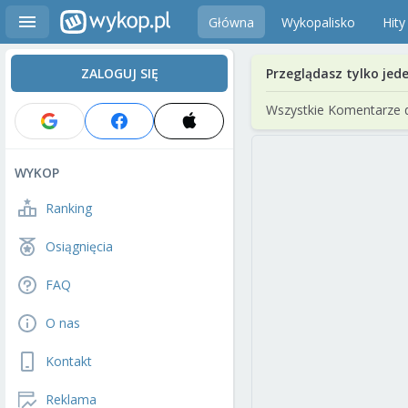
Główna
Wykopalisko
Hity
ZALOGUJ SIĘ
Przeglądasz tylko jed
Wszystkie Komentarze 
WYKOP
Ranking
Osiągnięcia
FAQ
O nas
Kontakt
Reklama