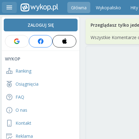
Główna
Wykopalisko
Hity
ZALOGUJ SIĘ
Przeglądasz tylko jed
Wszystkie Komentarze 
WYKOP
Ranking
Osiągnięcia
FAQ
O nas
Kontakt
Reklama