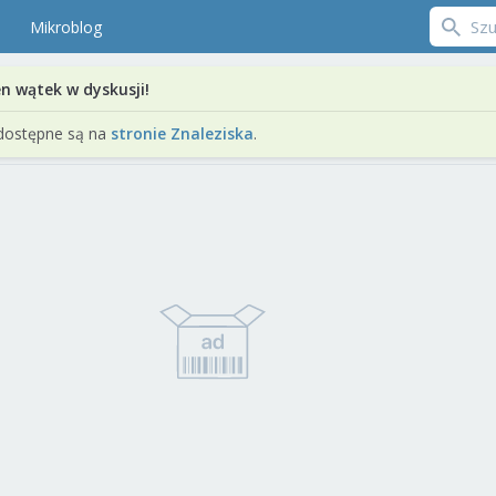
Mikroblog
en wątek w dyskusji!
dostępne są na
stronie Znaleziska
.