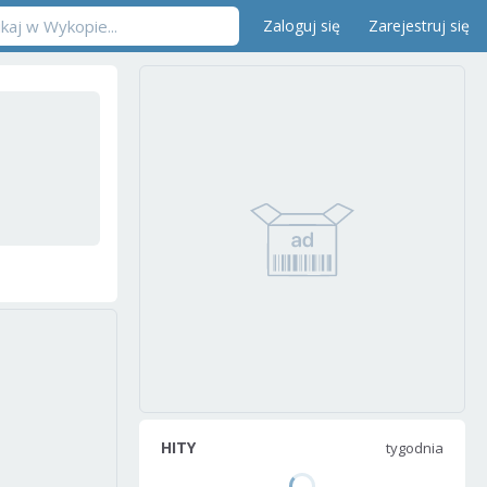
Zaloguj się
Zarejestruj się
HITY
tygodnia