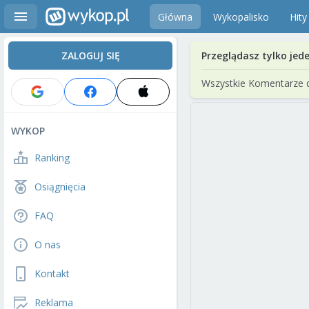
Główna
Wykopalisko
Hity
ZALOGUJ SIĘ
Przeglądasz tylko jed
Wszystkie Komentarze 
WYKOP
Ranking
Osiągnięcia
FAQ
O nas
Kontakt
Reklama