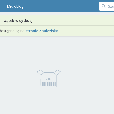
Mikroblog
en wątek w dyskusji!
dostępne są na
stronie Znaleziska
.