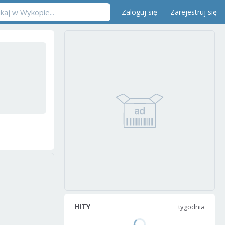
Zaloguj się
Zarejestruj się
HITY
tygodnia