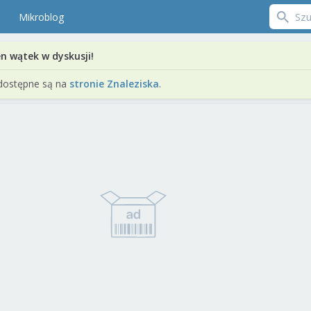
Mikroblog
en wątek w dyskusji!
dostępne są na
stronie Znaleziska
.