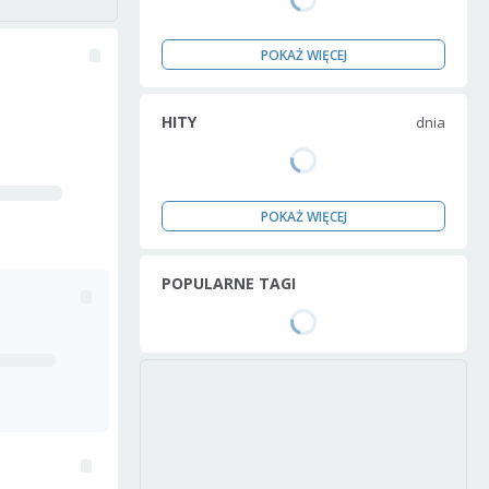
POKAŻ WIĘCEJ
HITY
dnia
POKAŻ WIĘCEJ
POPULARNE TAGI