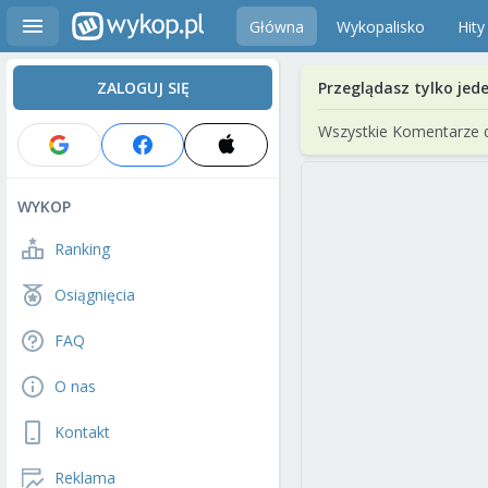
Główna
Wykopalisko
Hity
ZALOGUJ SIĘ
Przeglądasz tylko jed
Wszystkie Komentarze 
WYKOP
Ranking
Osiągnięcia
FAQ
O nas
Kontakt
Reklama