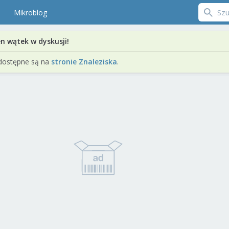
Mikroblog
en wątek w dyskusji!
dostępne są na
stronie Znaleziska
.