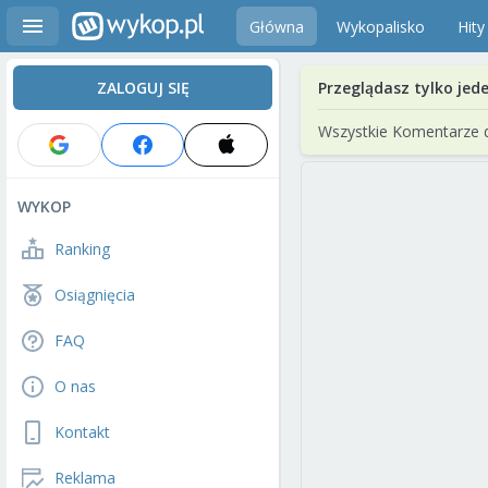
Główna
Wykopalisko
Hity
ZALOGUJ SIĘ
Przeglądasz tylko jed
Wszystkie Komentarze 
WYKOP
Ranking
Osiągnięcia
FAQ
O nas
Kontakt
Reklama