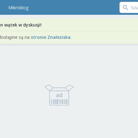
Mikroblog
en wątek w dyskusji!
dostępne są na
stronie Znaleziska
.