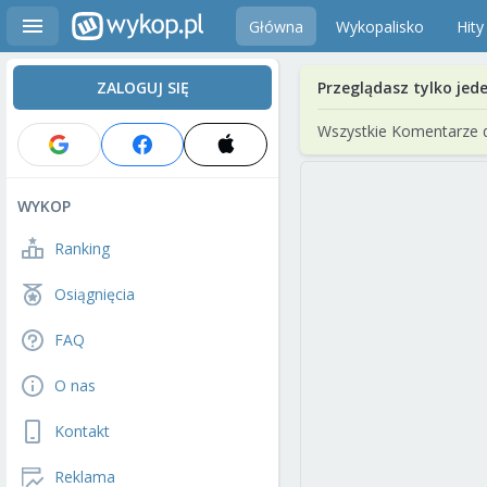
Główna
Wykopalisko
Hity
ZALOGUJ SIĘ
Przeglądasz tylko jed
Wszystkie Komentarze 
WYKOP
Ranking
Osiągnięcia
FAQ
O nas
Kontakt
Reklama