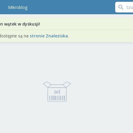
Mikroblog
en wątek w dyskusji!
dostępne są na
stronie Znaleziska
.