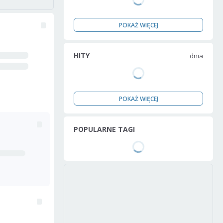
POKAŻ WIĘCEJ
HITY
dnia
POKAŻ WIĘCEJ
POPULARNE TAGI