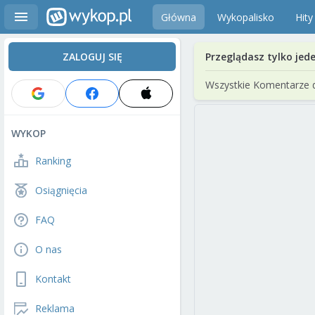
Główna
Wykopalisko
Hity
ZALOGUJ SIĘ
Przeglądasz tylko jed
Wszystkie Komentarze 
WYKOP
Ranking
Osiągnięcia
FAQ
O nas
Kontakt
Reklama