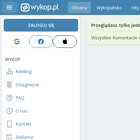
Główna
Wykopalisko
Hity
ZALOGUJ SIĘ
Przeglądasz tylko jed
Wszystkie Komentarze 
WYKOP
Ranking
Osiągnięcia
FAQ
O nas
Kontakt
Reklama