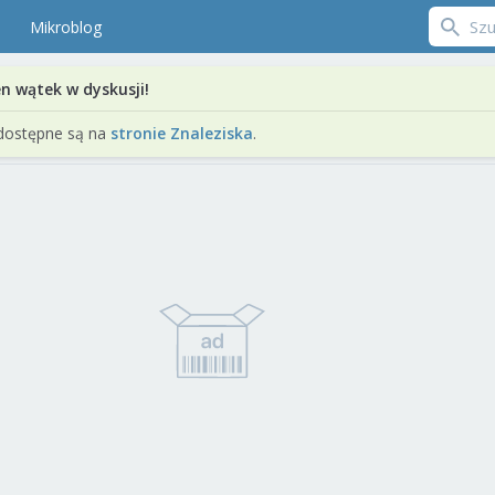
Mikroblog
en wątek w dyskusji!
dostępne są na
stronie Znaleziska
.