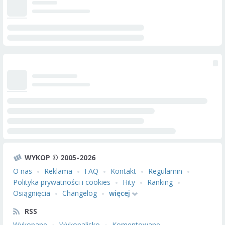
WYKOP © 2005-2026
O nas
Reklama
FAQ
Kontakt
Regulamin
Polityka prywatności i cookies
Hity
Ranking
Osiągnięcia
Changelog
więcej
RSS
Wykopane
Wykopalisko
Komentowane