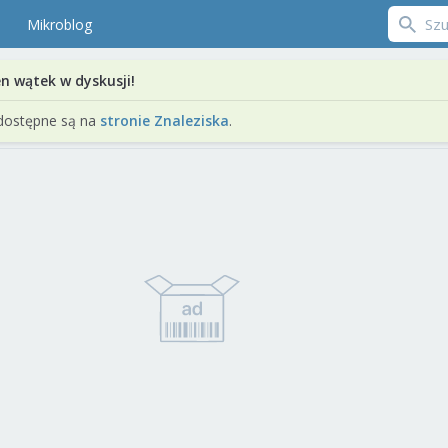
Mikroblog
en wątek w dyskusji!
dostępne są na
stronie Znaleziska
.