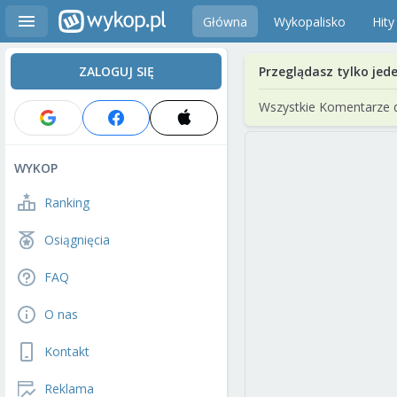
Główna
Wykopalisko
Hity
ZALOGUJ SIĘ
Przeglądasz tylko jed
Wszystkie Komentarze 
WYKOP
Ranking
Osiągnięcia
FAQ
O nas
Kontakt
Reklama