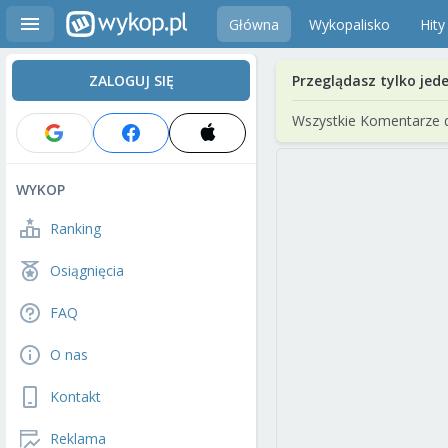
Główna
Wykopalisko
Hity
ZALOGUJ SIĘ
Przeglądasz tylko jed
Wszystkie Komentarze 
WYKOP
Ranking
Osiągnięcia
FAQ
O nas
Kontakt
Reklama