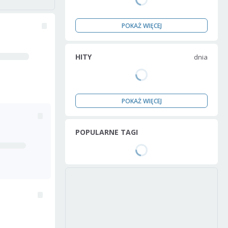
POKAŻ WIĘCEJ
HITY
dnia
POKAŻ WIĘCEJ
POPULARNE TAGI