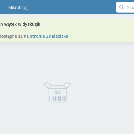
Mikroblog
en wątek w dyskusji!
dostępne są na
stronie Znaleziska
.