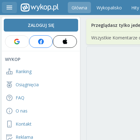
Główna
Wykopalisko
Hity
ZALOGUJ SIĘ
Przeglądasz tylko jed
Wszystkie Komentarze 
WYKOP
Ranking
Osiągnięcia
FAQ
O nas
Kontakt
Reklama