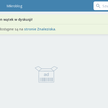
Mikroblog
en wątek w dyskusji!
dostępne są na
stronie Znaleziska
.