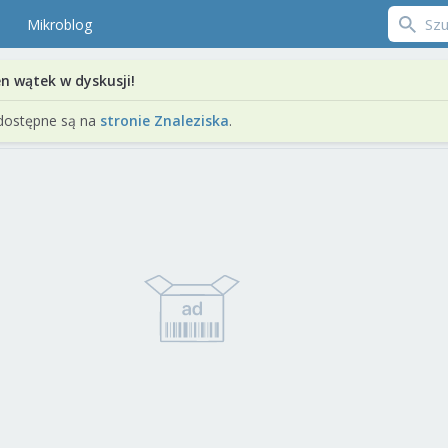
Mikroblog
en wątek w dyskusji!
dostępne są na
stronie Znaleziska
.