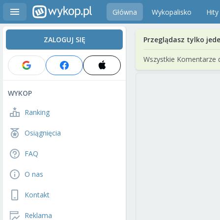
Główna
Wykopalisko
Hity
ZALOGUJ SIĘ
Przeglądasz tylko jed
Wszystkie Komentarze 
WYKOP
Ranking
Osiągnięcia
FAQ
O nas
Kontakt
Reklama