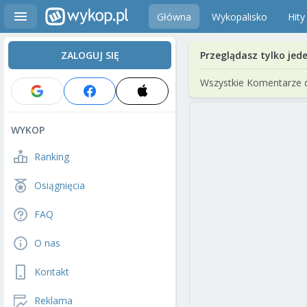
Główna
Wykopalisko
Hity
ZALOGUJ SIĘ
Przeglądasz tylko jed
Wszystkie Komentarze 
WYKOP
Ranking
Osiągnięcia
FAQ
O nas
Kontakt
Reklama