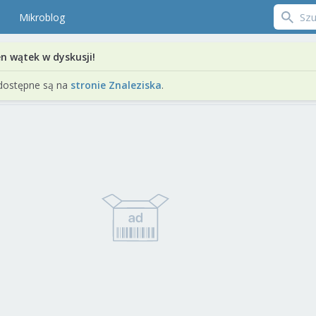
Mikroblog
en wątek w dyskusji!
dostępne są na
stronie Znaleziska
.