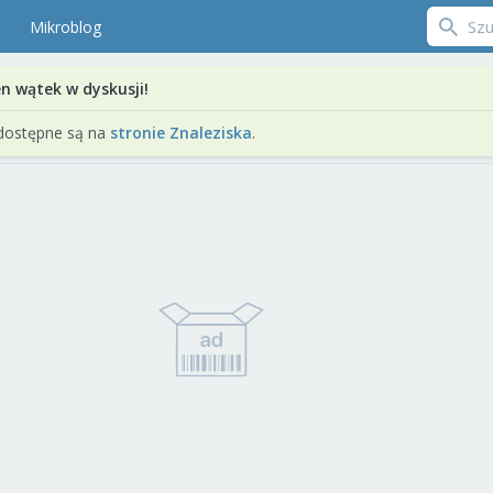
Mikroblog
en wątek w dyskusji!
dostępne są na
stronie Znaleziska
.