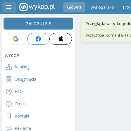
Główna
Wykopalisko
Hity
ZALOGUJ SIĘ
Przeglądasz tylko jed
Wszystkie Komentarze 
WYKOP
Ranking
Osiągnięcia
FAQ
O nas
Kontakt
Reklama