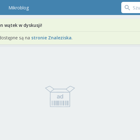
Mikroblog
en wątek w dyskusji!
dostępne są na
stronie Znaleziska
.