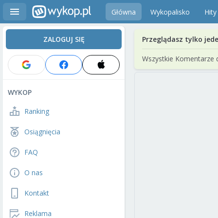
Główna
Wykopalisko
Hity
ZALOGUJ SIĘ
Przeglądasz tylko jed
Wszystkie Komentarze 
WYKOP
Ranking
Osiągnięcia
FAQ
O nas
Kontakt
Reklama