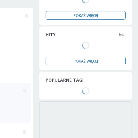
POKAŻ WIĘCEJ
HITY
dnia
POKAŻ WIĘCEJ
POPULARNE TAGI