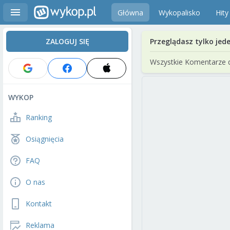
Główna
Wykopalisko
Hity
ZALOGUJ SIĘ
Przeglądasz tylko jed
Wszystkie Komentarze 
WYKOP
Ranking
Osiągnięcia
FAQ
O nas
Kontakt
Reklama