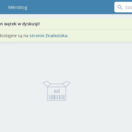
Mikroblog
en wątek w dyskusji!
dostępne są na
stronie Znaleziska
.