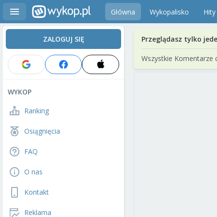
Główna
Wykopalisko
Hity
ZALOGUJ SIĘ
Przeglądasz tylko jed
Wszystkie Komentarze 
WYKOP
Ranking
Osiągnięcia
FAQ
O nas
Kontakt
Reklama