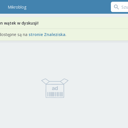
Mikroblog
en wątek w dyskusji!
dostępne są na
stronie Znaleziska
.