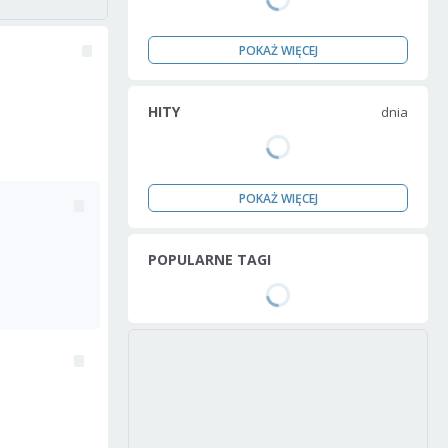
POKAŻ WIĘCEJ
HITY
dnia
POKAŻ WIĘCEJ
POPULARNE TAGI