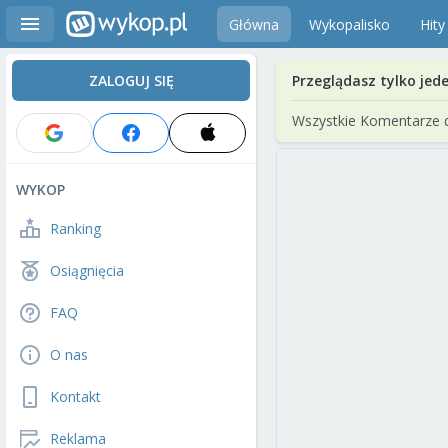
Główna
Wykopalisko
Hity
ZALOGUJ SIĘ
Przeglądasz tylko jed
Wszystkie Komentarze 
WYKOP
Ranking
Osiągnięcia
FAQ
O nas
Kontakt
Reklama