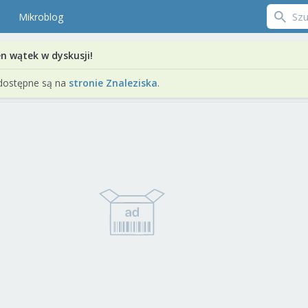
Mikroblog
en wątek w dyskusji!
dostępne są na
stronie Znaleziska
.