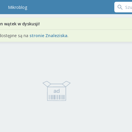
Mikroblog
en wątek w dyskusji!
dostępne są na
stronie Znaleziska
.