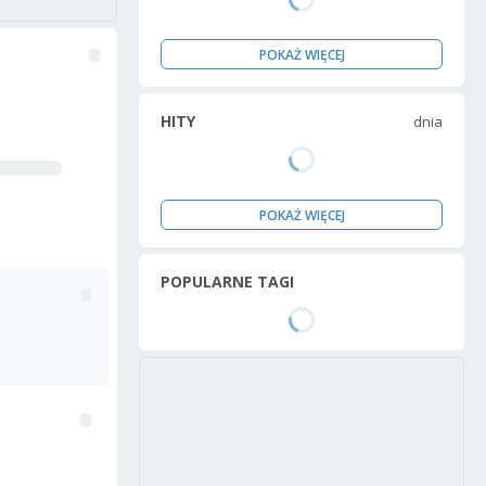
POKAŻ WIĘCEJ
HITY
dnia
POKAŻ WIĘCEJ
POPULARNE TAGI