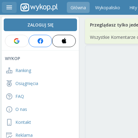
Główna
Wykopalisko
Hity
ZALOGUJ SIĘ
Przeglądasz tylko jed
Wszystkie Komentarze 
WYKOP
Ranking
Osiągnięcia
FAQ
O nas
Kontakt
Reklama