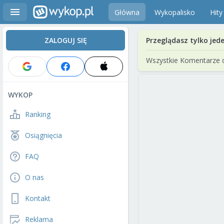
Główna
Wykopalisko
Hity
ZALOGUJ SIĘ
Przeglądasz tylko jed
Wszystkie Komentarze 
WYKOP
Ranking
Osiągnięcia
FAQ
O nas
Kontakt
Reklama