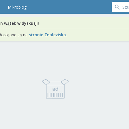
Mikroblog
en wątek w dyskusji!
dostępne są na
stronie Znaleziska
.