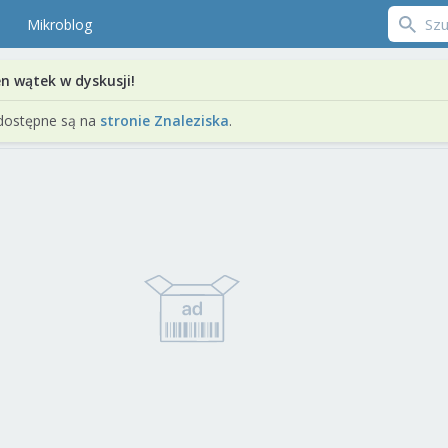
Mikroblog
en wątek w dyskusji!
dostępne są na
stronie Znaleziska
.