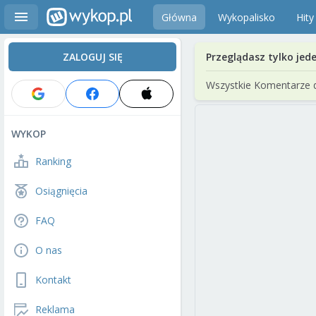
Główna
Wykopalisko
Hity
ZALOGUJ SIĘ
Przeglądasz tylko jed
Wszystkie Komentarze 
WYKOP
Ranking
Osiągnięcia
FAQ
O nas
Kontakt
Reklama