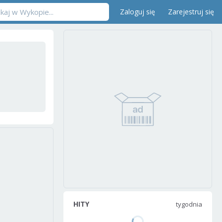
Zaloguj się
Zarejestruj się
HITY
tygodnia