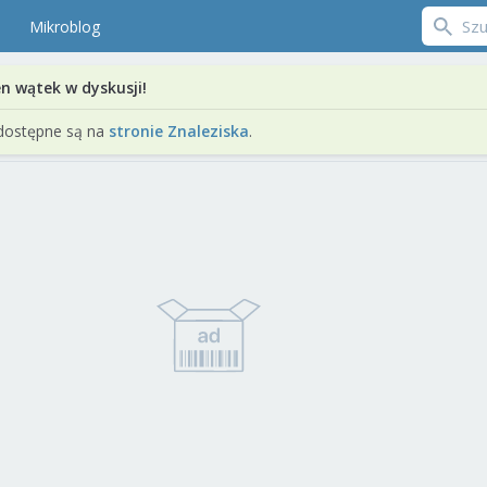
Mikroblog
en wątek w dyskusji!
dostępne są na
stronie Znaleziska
.