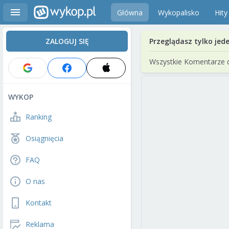
Główna
Wykopalisko
Hity
ZALOGUJ SIĘ
Przeglądasz tylko jed
Wszystkie Komentarze 
WYKOP
Ranking
Osiągnięcia
FAQ
O nas
Kontakt
Reklama