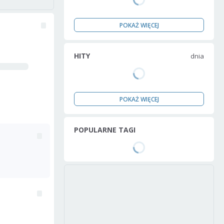
POKAŻ WIĘCEJ
HITY
dnia
POKAŻ WIĘCEJ
POPULARNE TAGI