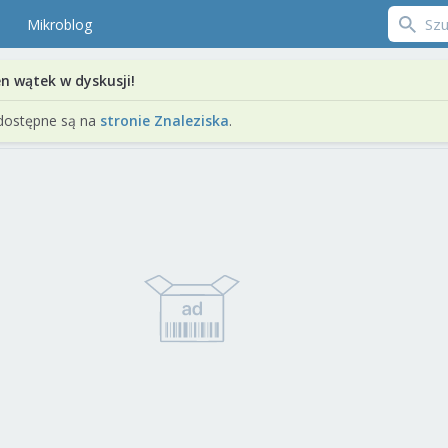
Mikroblog
en wątek w dyskusji!
dostępne są na
stronie Znaleziska
.