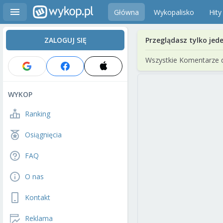
Główna
Wykopalisko
Hity
ZALOGUJ SIĘ
Przeglądasz tylko jed
Wszystkie Komentarze 
WYKOP
Ranking
Osiągnięcia
FAQ
O nas
Kontakt
Reklama