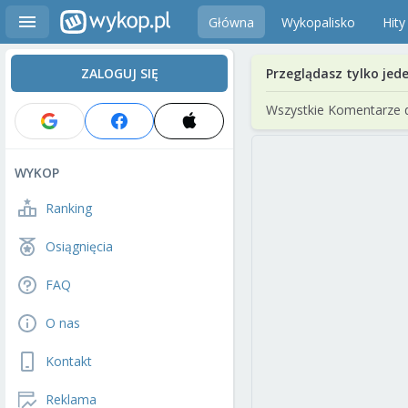
Główna
Wykopalisko
Hity
ZALOGUJ SIĘ
Przeglądasz tylko jed
Wszystkie Komentarze 
WYKOP
Ranking
Osiągnięcia
FAQ
O nas
Kontakt
Reklama