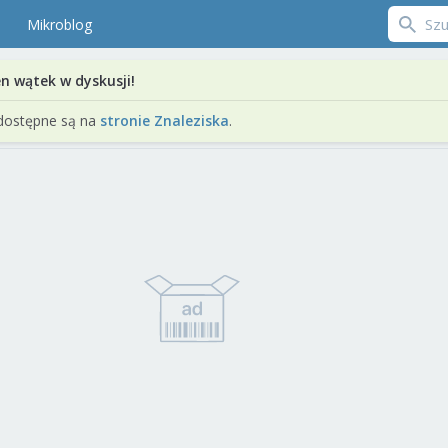
Mikroblog
en wątek w dyskusji!
dostępne są na
stronie Znaleziska
.