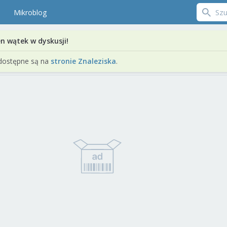
Mikroblog
en wątek w dyskusji!
dostępne są na
stronie Znaleziska
.