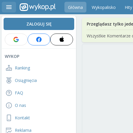
Główna
Wykopalisko
Hity
ZALOGUJ SIĘ
Przeglądasz tylko jed
Wszystkie Komentarze 
WYKOP
Ranking
Osiągnięcia
FAQ
O nas
Kontakt
Reklama