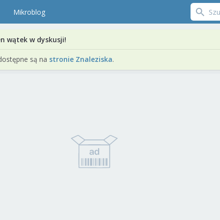
Mikroblog
en wątek w dyskusji!
dostępne są na
stronie Znaleziska
.