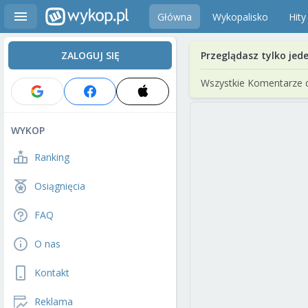
Główna
Wykopalisko
Hity
ZALOGUJ SIĘ
Przeglądasz tylko jed
Wszystkie Komentarze 
WYKOP
Ranking
Osiągnięcia
FAQ
O nas
Kontakt
Reklama