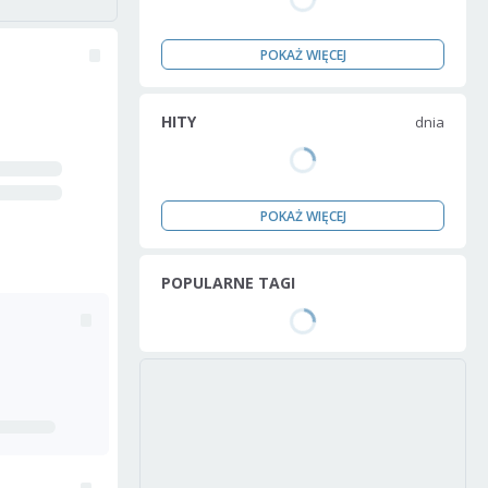
POKAŻ WIĘCEJ
HITY
dnia
POKAŻ WIĘCEJ
POPULARNE TAGI