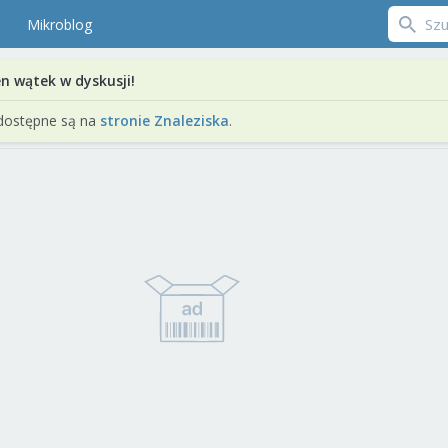
Mikroblog
en wątek w dyskusji!
dostępne są na
stronie Znaleziska
.