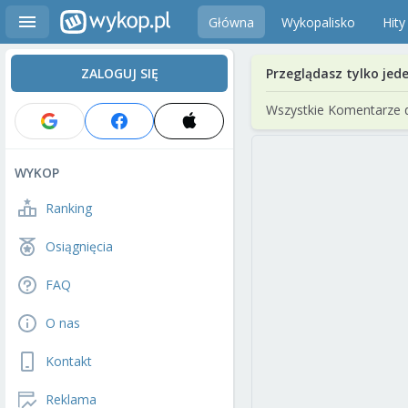
Główna
Wykopalisko
Hity
ZALOGUJ SIĘ
Przeglądasz tylko jed
Wszystkie Komentarze 
WYKOP
Ranking
Osiągnięcia
FAQ
O nas
Kontakt
Reklama