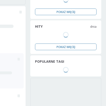
POKAŻ WIĘCEJ
HITY
dnia
POKAŻ WIĘCEJ
POPULARNE TAGI