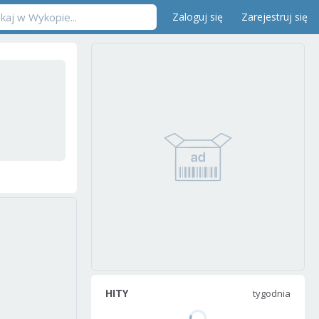
Zaloguj się
Zarejestruj się
HITY
tygodnia