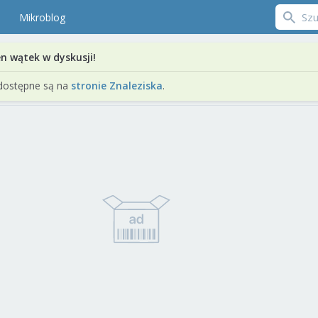
Mikroblog
en wątek w dyskusji!
dostępne są na
stronie Znaleziska
.