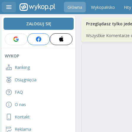
Główna
Wykopalisko
Hity
ZALOGUJ SIĘ
Przeglądasz tylko jed
Wszystkie Komentarze 
WYKOP
Ranking
Osiągnięcia
FAQ
O nas
Kontakt
Reklama