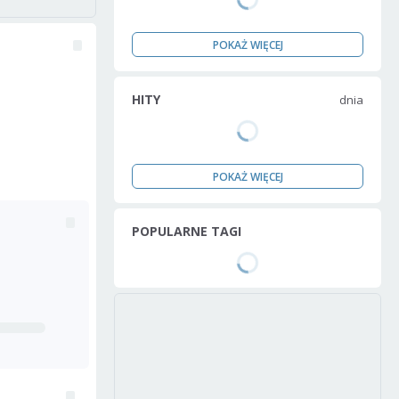
POKAŻ WIĘCEJ
HITY
dnia
POKAŻ WIĘCEJ
POPULARNE TAGI